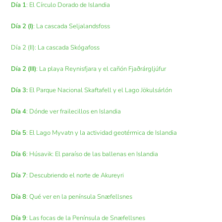
Día 1
: El Círculo Dorado de Islandia
Día 2 (I)
: La cascada Seljalandsfoss
Día 2 (II): La cascada Skógafoss
Día 2 (III)
: La playa Reynisfjara y el cañón Fjaðrárgljúfur
Día 3:
El Parque Nacional Skaftafell y el Lago Jökulsárlón
Día 4
: Dónde ver frailecillos en Islandia
Día 5
: El Lago Myvatn y la actividad geotérmica de Islandia
Día 6
: Húsavik: El paraíso de las ballenas en Islandia
Día 7
: Descubriendo el norte de Akureyri
Día 8
: Qué ver en la península Snæfellsnes
Día 9
: Las focas de la Península de Snæfellsnes