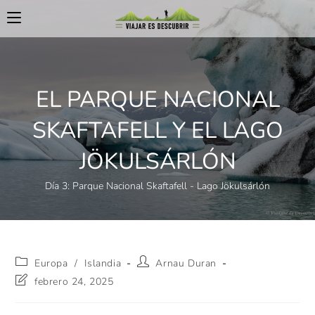
EL PARQUE NACIONAL
SKAFTAFELL Y EL LAGO
JÖKULSÁRLÓN
Día 3: Parque Nacional Skaftafell - Lago Jökulsárlón
Europa
/
Islandia
Arnau Duran
febrero 24, 2025