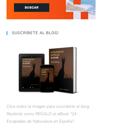
SUSCRÍBETE AL BLOG!
Clica sobre la imagen para suscribirte al blog.
Recibirás como REGALO el eBook "24
Escapadas de Naturaleza en España".