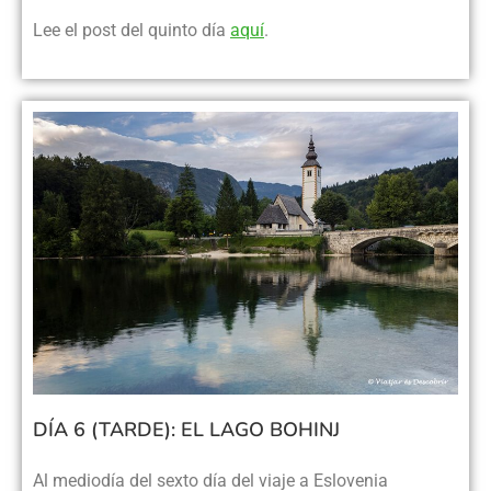
Lee el post del quinto día
aquí
.
DÍA 6 (TARDE): EL LAGO BOHINJ
Al mediodía del sexto día del viaje a Eslovenia