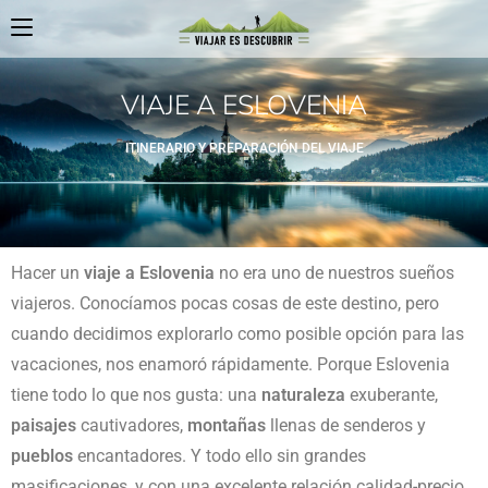
VIAJE A ESLOVENIA
ITINERARIO Y PREPARACIÓN DEL VIAJE
Hacer un
viaje a Eslovenia
no era uno de nuestros sueños
viajeros. Conocíamos pocas cosas de este destino, pero
cuando decidimos explorarlo como posible opción para las
vacaciones, nos enamoró rápidamente. Porque Eslovenia
tiene todo lo que nos gusta: una
naturaleza
exuberante,
paisajes
cautivadores,
montañas
llenas de senderos y
pueblos
encantadores. Y todo ello sin grandes
masificaciones, y con una excelente relación calidad-precio.