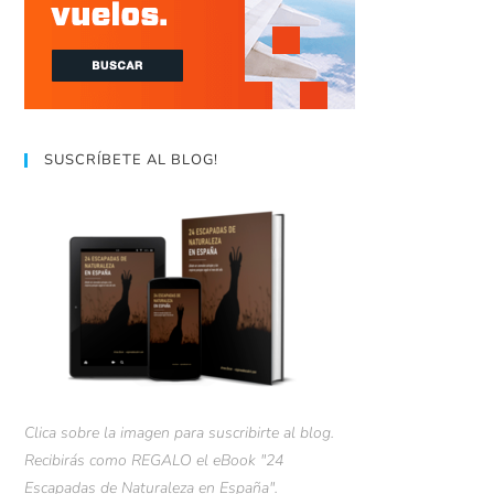
SUSCRÍBETE AL BLOG!
Clica sobre la imagen para suscribirte al blog.
Recibirás como REGALO el eBook "24
Escapadas de Naturaleza en España".