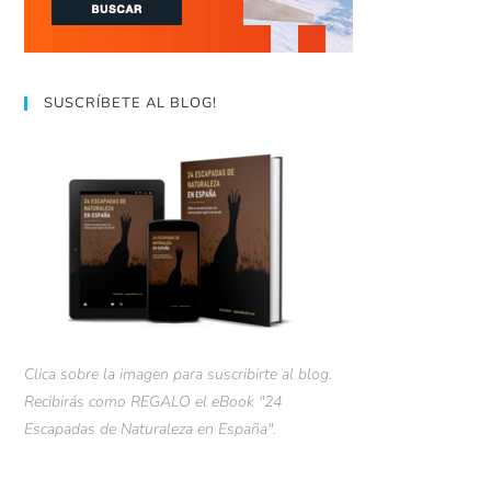
SUSCRÍBETE AL BLOG!
Clica sobre la imagen para suscribirte al blog.
Recibirás como REGALO el eBook "24
Escapadas de Naturaleza en España".