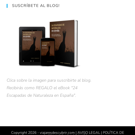
SUSCRÍBETE AL BLOG!
Clica sobre la imagen para suscribirte al blog.
Recibirás como REGALO el eBook "24
Escapadas de Naturaleza en España".
Copyright 2026 - viajaresdescubrir.com |
AVISO LEGAL
|
POLÍTICA DE