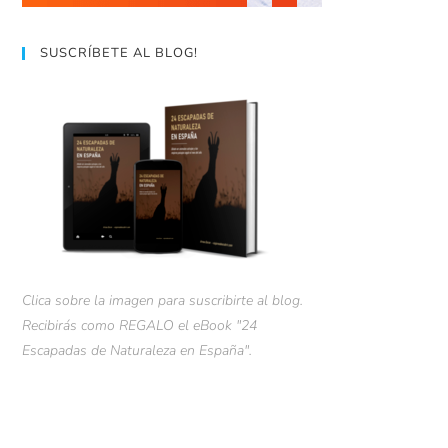
SUSCRÍBETE AL BLOG!
Clica sobre la imagen para suscribirte al blog.
Recibirás como REGALO el eBook "24
Escapadas de Naturaleza en España".