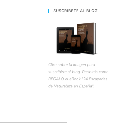
SUSCRÍBETE AL BLOG!
Clica sobre la imagen para
suscribirte al blog. Recibirás como
REGALO el eBook "24 Escapadas
de Naturaleza en España".