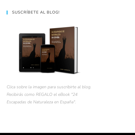
SUSCRÍBETE AL BLOG!
Clica sobre la imagen para suscribirte al blog.
Recibirás como REGALO el eBook "24
Escapadas de Naturaleza en España".