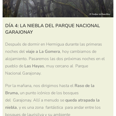
DÍA 4: LA NIEBLA DEL PARQUE NACIONAL
GARAJONAY
Después de dormir en Hermigua durante las primeras
noches del
viaje a La Gomera
, hoy
cambiamos de
alojamiento. Pasaremos las dos próximas noches en el
pueblo de
Las
Hayas
, muy cercano al
Parque
Nacional
Garajonay
.
Por la mañana, nos dirigimos hasta el
Raso
de la
Bruma
,
un punto icónico de los bosques
del
Garajonay
. Allí a menudo se
queda atrapada la
niebla
, y es una zona
fantástica
para andar entre los
bosques de laurisilva y su
ambiente