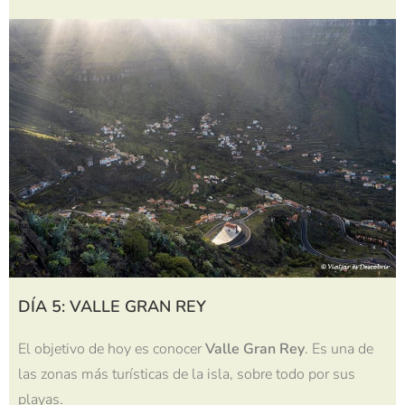
DÍA 5: VALLE GRAN REY
El objetivo de hoy es conocer
Valle Gran Rey
. Es una de
las zonas más turísticas de la isla, sobre todo por sus
playas.