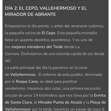
DÍA 2: EL CEPO, VALLEHERMOSO Y EL
MIRADOR DE ABRANTE
Empezamos el día pronto, y antes del amanecer subimos
la pequeña colina de
El Cepo
. Esta pequeña montaña
tiene un aspecto desértico asombroso. Y es uno de
los
mejores miradores del Teide
desde La
Gomera. Disfrutamos de una colorida salida de sol desde
allí.
La parte principal del día la pasamos en la zona
de
Vallehermoso
. El entorno de este pueblo, dominado
por el
Roque Cano
, es ideal para practicar
senderismo. Hacemos dos rutas: una primera excursión
circular de unos 14 kilómetros que nos lleva por la
Ermita
de Santa Clara
, el
Mirador Punta de Alcalá
y la
Playa de
Vallehermoso
; por la tarde, hacemos un paseo de unos 6