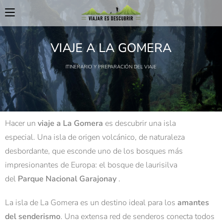
VIAJE A LA GOMERA
ITINERARIO Y PREPARACIÓN DEL VIAJE
Hacer un
viaje a La Gomera
es descubrir una isla
especial. Una isla de origen volcánico, de naturaleza
desbordante, que esconde uno de los bosques más
impresionantes de Europa: el bosque de laurisilva
del
Parque Nacional
Garajonay
.
La isla de La Gomera es un destino ideal para los
amantes
del senderismo
. Una extensa red de senderos conecta todos