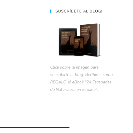
SUSCRÍBETE AL BLOG!
Clica sobre la imagen para
suscribirte al blog. Recibirás como
REGALO el eBook "24 Escapadas
de Naturaleza en España".