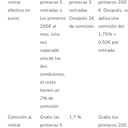
retirar
primeras 5
primeras 3
primeros 200
efectivo en
retiradas o
retiradas.
€. Después, s
euros
los primeros
Después 2€
aplica una
200€ al
de comisión.
comisión del
mes. Una
1,75% +
vez
0,50€ por
superada
retirada.
una de las
dos
condiciones,
el resto
tienen un
2% de
comisión.
Comisión al
Gratis las
1.7 %
Gratis los
retirar
primeras 5
primeros 200