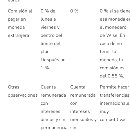
euros
Comisión al
0 % de
0 %
0 % si se tien
pagar en
lunes a
esa moneda e
moneda
viernes y
el monedero
extranjera
dentro del
de Wise. En
límite del
caso de no
plan.
tener la
Después un
moneda, la
1 %
comisión es
del 0,55 %.
Otras
Cuenta
Cuenta
Permite hacer
observaciones
remunerada
remunerada
transferencias
con
con
internacionale
intereses
intereses
muy
diarios y sin
mensuales y
competitivas.
permanencia
sin