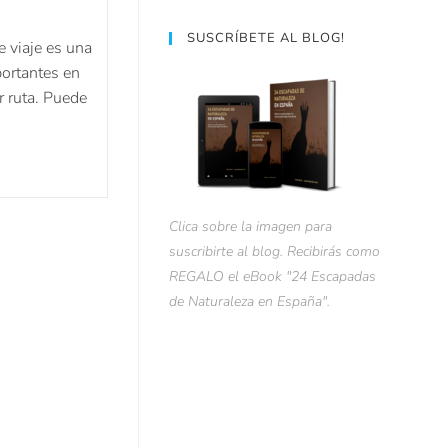
SUSCRÍBETE AL BLOG!
 viaje es una
portantes en
r ruta. Puede
Clica sobre la imagen para
suscribirte al blog. Recibirás como
REGALO el eBook "24 Escapadas
de Naturaleza en España".