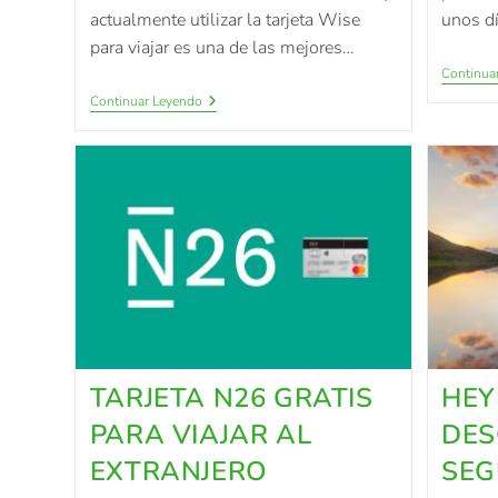
actualmente utilizar la tarjeta Wise
unos dí
para viajar es una de las mejores…
Continua
Continuar Leyendo
TARJETA N26 GRATIS
HE
PARA VIAJAR AL
DES
EXTRANJERO
SEG