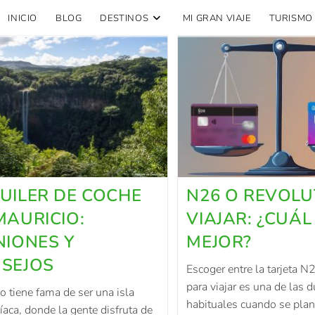
INICIO
BLOG
DESTINOS
MI GRAN VIAJE
TURISMO
UILER DE COCHE
N26 O REVOLU
MAURICIO:
VIAJAR: ¿CUÁL
NIONES Y
MEJOR?
SEJOS
Escoger entre la tarjeta N
para viajar es una de las
o tiene fama de ser una isla
habituales cuando se plan
íaca, donde la gente disfruta de