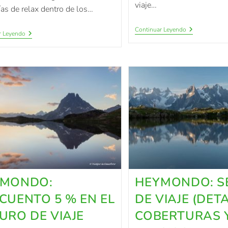
viaje…
as de relax dentro de los…
Continuar Leyendo
r Leyendo
YMONDO:
HEYMONDO: S
CUENTO 5 % EN EL
DE VIAJE (DET
URO DE VIAJE
COBERTURAS 