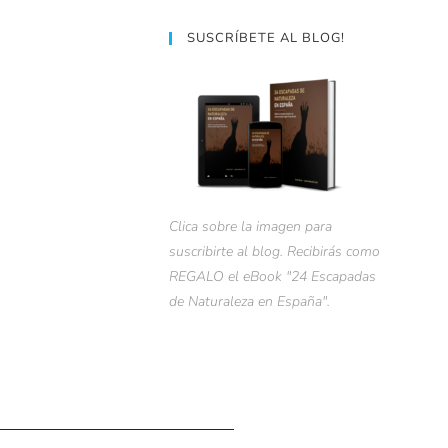
SUSCRÍBETE AL BLOG!
Clica sobre la imagen para
suscribirte al blog. Recibirás como
REGALO el eBook "24 Escapadas
de Naturaleza en España".