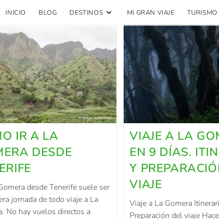
INICIO
BLOG
DESTINOS
MI GRAN VIAJE
TURISMO
O IR A LA
VIAJE A LA G
ERA DESDE
EN 9 DÍAS. ITI
ERIFE
Y PREPARACIÓ
VIAJE
 Gomera desde Tenerife suele ser
era jornada de todo viaje a La
Viaje a La Gomera Itinerar
. No hay vuelos directos a
Preparación del viaje Hace