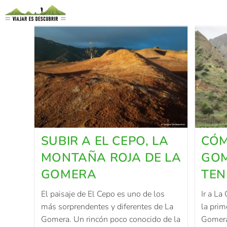
SUBIR A EL CEPO, LA
CÓM
MONTAÑA ROJA DE LA
GOM
GOMERA
TEN
El paisaje de El Cepo es uno de los
Ir a La
más sorprendentes y diferentes de La
la prim
Gomera. Un rincón poco conocido de la
Gomera