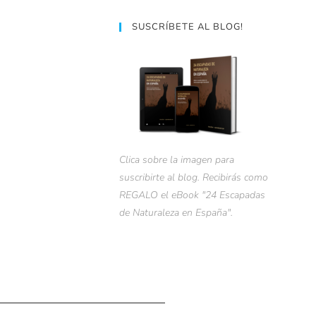
SUSCRÍBETE AL BLOG!
Clica sobre la imagen para
suscribirte al blog. Recibirás como
REGALO el eBook "24 Escapadas
de Naturaleza en España".