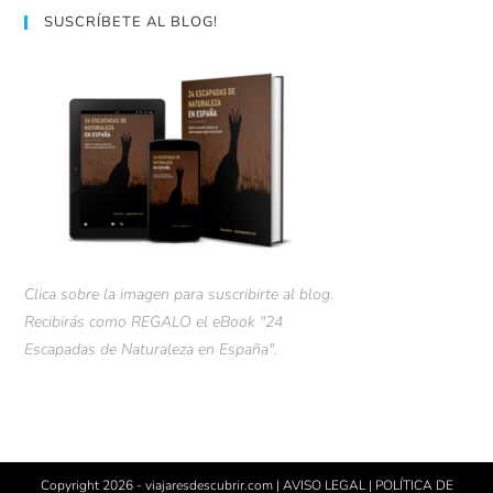
SUSCRÍBETE AL BLOG!
Clica sobre la imagen para suscribirte al blog.
Recibirás como REGALO el eBook "24
Escapadas de Naturaleza en España".
Copyright 2026 - viajaresdescubrir.com |
AVISO LEGAL
|
POLÍTICA DE