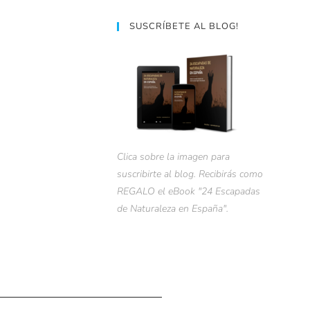
SUSCRÍBETE AL BLOG!
Clica sobre la imagen para
suscribirte al blog. Recibirás como
REGALO el eBook "24 Escapadas
de Naturaleza en España".