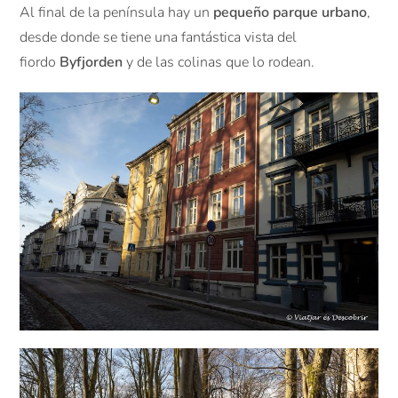
Al final de la península hay un
pequeño parque urbano
,
desde donde se tiene una fantástica vista del
fiordo
Byfjorden
y de las colinas que lo rodean.