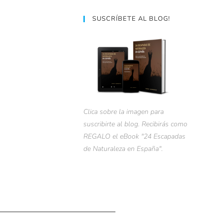
SUSCRÍBETE AL BLOG!
Clica sobre la imagen para
suscribirte al blog. Recibirás como
REGALO el eBook "24 Escapadas
de Naturaleza en España".