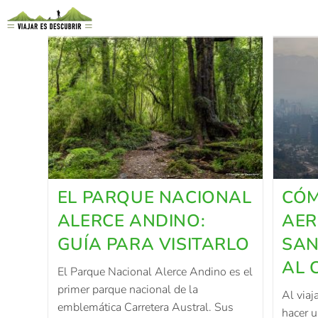
EL PARQUE NACIONAL
CÓM
ALERCE ANDINO:
AER
GUÍA PARA VISITARLO
SAN
AL 
El Parque Nacional Alerce Andino es el
primer parque nacional de la
Al viaj
emblemática Carretera Austral. Sus
hacer u