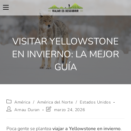
VISITAR YELLOWSTONE
EN INVIERNO: LA MEJOR
GUÍA
América
/
América del Norte
/
Estados Unidos
Arnau Duran
marzo 24, 2026
Poca gente se plantea
viajar a Yellowstone en invierno
.