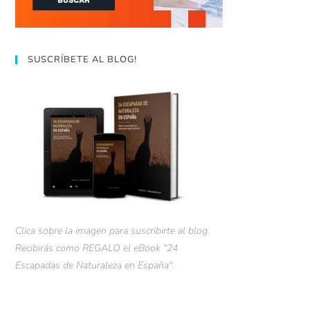
SUSCRÍBETE AL BLOG!
Clica sobre la imagen para suscribirte al blog.
Recibirás como REGALO el eBook "24
Escapadas de Naturaleza en España".