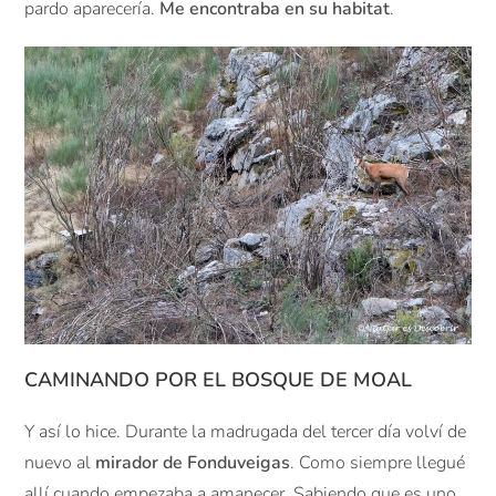
pardo aparecería.
Me encontraba en su habitat
.
CAMINANDO POR EL BOSQUE DE MOAL
Y así lo hice. Durante la madrugada del tercer día volví de
nuevo al
mirador de Fonduveigas
. Como siempre llegué
allí cuando empezaba a amanecer. Sabiendo que es uno