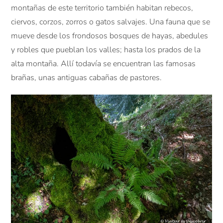
montañas de este territorio también habitan rebecos,
ciervos, corzos, zorros o gatos salvajes. Una fauna que se
mueve desde los frondosos bosques de hayas, abedules
y robles que pueblan los valles; hasta los prados de la
alta montaña. Allí todavía se encuentran las famosas
brañas, unas antiguas cabañas de pastores.