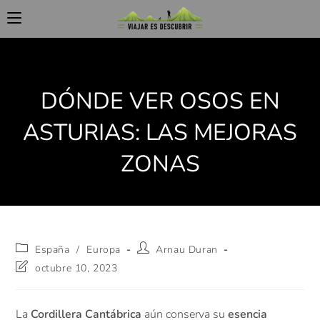
DÓNDE VER OSOS EN
ASTURIAS: LAS MEJORAS
ZONAS
España
/
Europa
Arnau Duran
octubre 10, 2023
La
Cordillera Cantábrica
aún conserva su
esencia