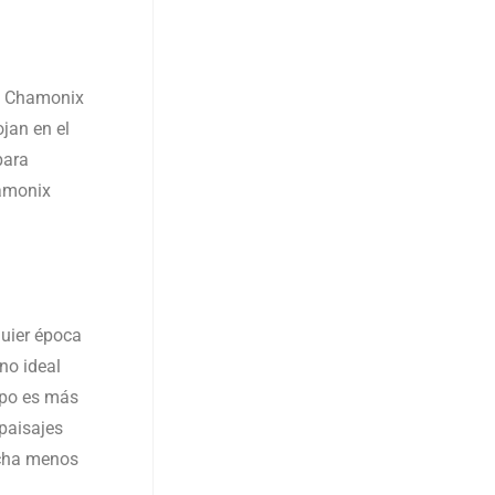
de Chamonix
ojan en el
para
hamonix
uier época
no ideal
mpo es más
paisajes
ucha menos