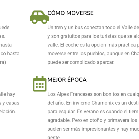
CÓMO MOVERSE
puede
Un tren y un bus conectan todo el Valle 
as.
y son gratuitos para los turistas que se al
 hasta
valle. El coche es la opción más práctica 
ico hasta
moverse entre los pueblos, aunque en C
ra)
puede ser complicado aparcar.
MEJOR ÉPOCA
lle hay
Los Alpes Franceses son bonitos en cualq
s y casas
del año. En invierno Chamonix es un desti
elación.
para esquiar. En verano es cuando el tie
agradable. Pero en otoño y primavera los 
suelen ser más impresionantes y hay m
gente.