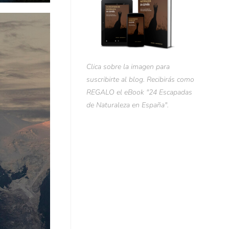
Clica sobre la imagen para
suscribirte al blog. Recibirás como
REGALO el eBook "24 Escapadas
de Naturaleza en España".