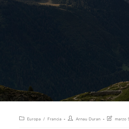
Europa
/
Francia
Arnau Duran
marzo 