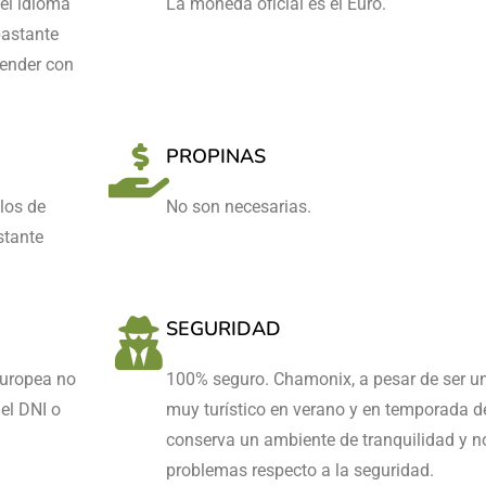
el idioma
La moneda oficial és el Euro.
bastante
ntender con
PROPINAS
los de
No son necesarias.
stante
SEGURIDAD
Europea no
100% seguro. Chamonix, a pesar de ser u
el DNI o
muy turístico en verano y en temporada de
conserva un ambiente de tranquilidad y n
problemas respecto a la seguridad.