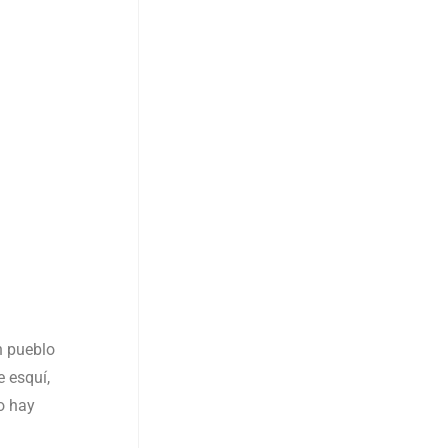
n pueblo
 esquí,
o hay