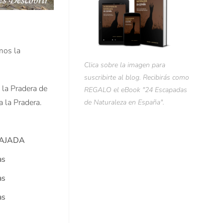
emos la
Clica sobre la imagen para
suscribirte al blog. Recibirás como
 la Pradera de
REGALO el eBook "24 Escapadas
 la Pradera.
de Naturaleza en España".
BAJADA
as
as
as