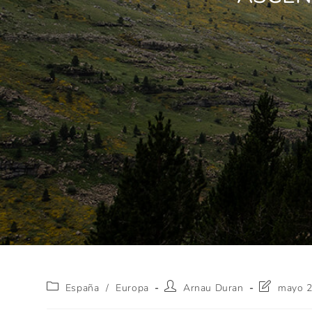
España
/
Europa
Arnau Duran
mayo 2