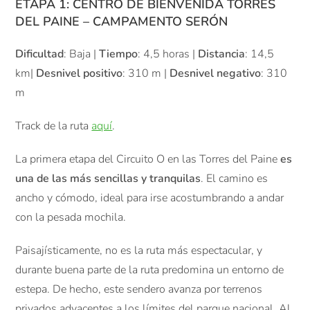
ETAPA 1: CENTRO DE BIENVENIDA TORRES
DEL PAINE – CAMPAMENTO SERÓN
Dificultad
: Baja |
Tiempo
: 4,5 horas |
Distancia
: 14,5
km|
Desnivel positivo
: 310 m |
Desnivel negativo
: 310
m
Track de la ruta
aquí
.
La primera etapa del Circuito O en las Torres del Paine
es
una de las más sencillas y tranquilas
. El camino es
ancho y cómodo, ideal para irse acostumbrando a andar
con la pesada mochila.
Paisajísticamente, no es la ruta más espectacular, y
durante buena parte de la ruta predomina un entorno de
estepa. De hecho, este sendero avanza por terrenos
privados adyacentes a los límites del parque nacional. Al