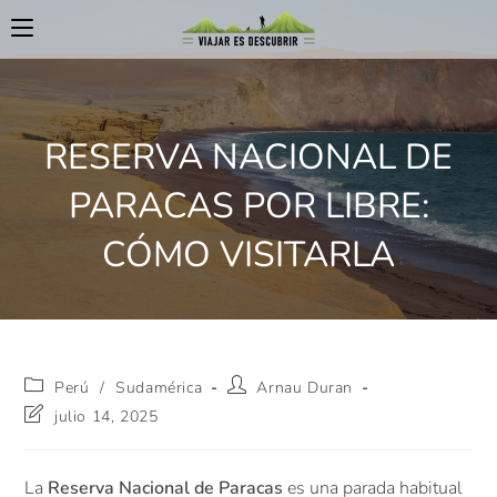
RESERVA NACIONAL DE
PARACAS POR LIBRE:
CÓMO VISITARLA
Perú
/
Sudamérica
Arnau Duran
julio 14, 2025
La
Reserva Nacional de Paracas
es una parada habitual