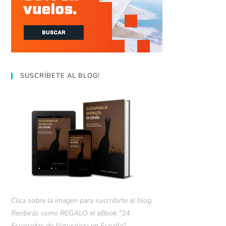
SUSCRÍBETE AL BLOG!
Clica sobre la imagen para suscribirte al blog.
Recibirás como REGALO el eBook "24
Escapadas de Naturaleza en España".