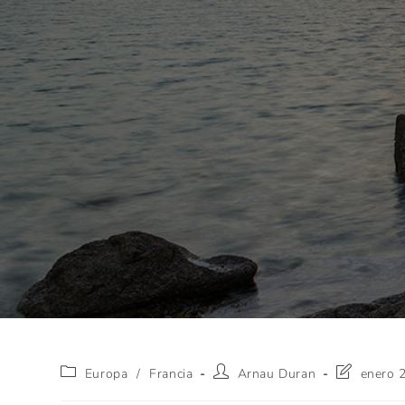
Europa
/
Francia
Arnau Duran
enero 