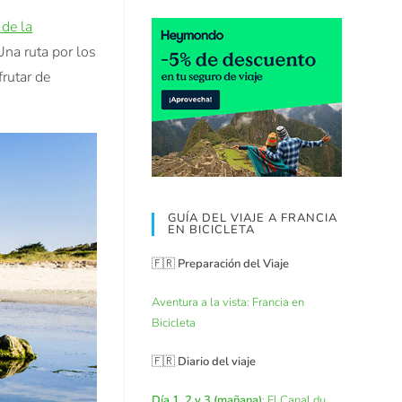
 de la
Una ruta por los
frutar de
GUÍA DEL VIAJE A FRANCIA
EN BICICLETA
🇫🇷
Preparación del Viaje
Aventura a la vista: Francia en
Bicicleta
🇫🇷
Diario del viaje
Día 1, 2 y 3 (mañana)
: El Canal du