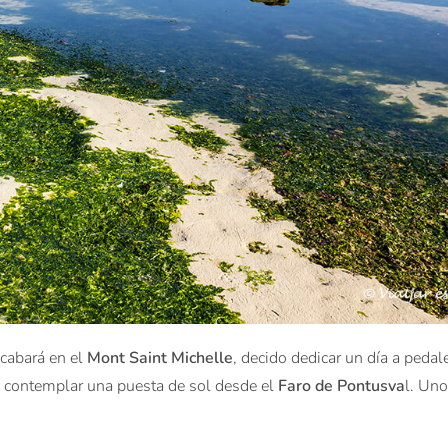
cabará en el
Mont Saint Michelle
, decido dedicar un día a pedal
ro: contemplar una puesta de sol desde el
Faro de Pontusva
l. Uno