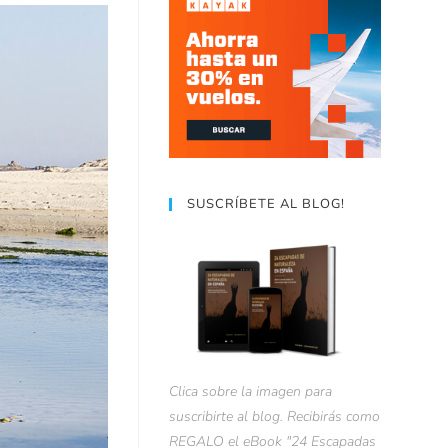
SUSCRÍBETE AL BLOG!
Clica sobre la imagen para
suscribirte al blog. Recibirás como
REGALO el eBook "24 Escapadas