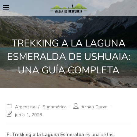
TREKKING A LA LAGUNA
ESMERALDA DE USHUAIA:
UNA GUÍA COMPLETA
Argentina
/
Sudamérica
Arnau Duran
junio 1, 2026
El
Trekking a la Laguna Esmeralda
es una de las