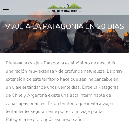
VIAJE A LA PATAGONIA EN 20 DÍAS
Plantear un viaje a Patagonia es sinónimo de descubrir
una región muy extensa y de profunda naturaleza. La gran
extensión de este territorio hace que sea inalcanzable en
un viaje estándar de unos veinte días. Entre la Patagonia
de Chile y Argentina existe una lista interminable de
zonas apasionantes. Es un territorio que invita a viajar
lentamente, seguramente por eso mi viaje por la
Patagonia se prolongó casi medio año.