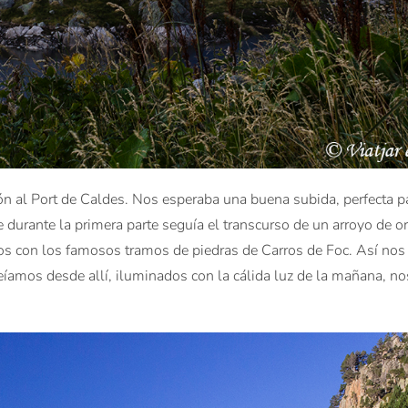
ón al Port de Caldes. Nos esperaba una buena subida, perfecta pa
 durante la primera parte seguía el transcurso de un arroyo de or
llos con los famosos tramos de piedras de Carros de Foc. Así nos
veíamos desde allí, iluminados con la cálida luz de la mañana, no