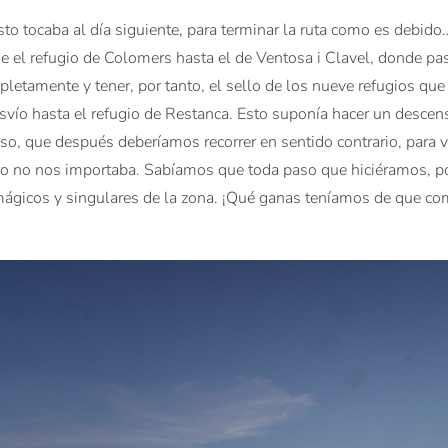
to tocaba al día siguiente, para terminar la ruta como es debido…
sde el refugio de Colomers hasta el de Ventosa i Clavel, donde pa
letamente y tener, por tanto, el sello de los nueve refugios que
vío hasta el refugio de Restanca. Esto suponía hacer un desce
o, que después deberíamos recorrer en sentido contrario, para 
ro no nos importaba. Sabíamos que toda paso que hiciéramos, 
 mágicos y singulares de la zona. ¡Qué ganas teníamos de que co