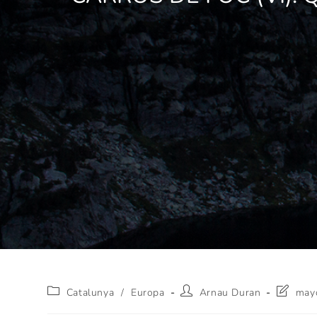
Catalunya
/
Europa
Arnau Duran
may