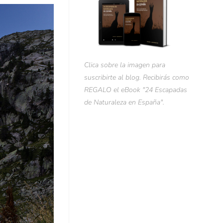
Clica sobre la imagen para
suscribirte al blog. Recibirás como
REGALO el eBook "24 Escapadas
de Naturaleza en España".