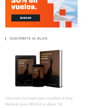
SUSCRÍBETE AL BLOG!
Clica sobre la imagen para suscribirte al blog.
Recibirás como REGALO el eBook "24