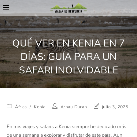
QUÉ VER EN KENIA EN 7
DÍAS: GUÍA PARA UN
SAFARI INOLVIDABLE
África
/
Kenia
Arnau Duran
julio 3, 2026
En mis viajes y safaris a Kenia siempre he dedicado más
de una semana a explorar y disfrutar de este país. Aun