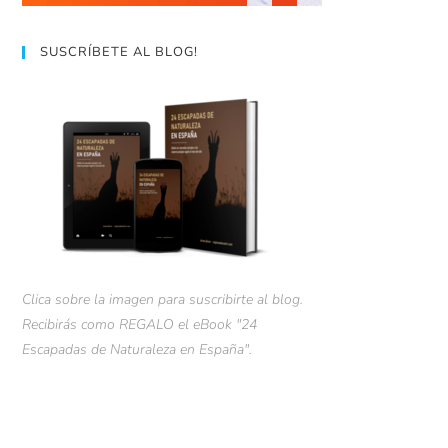
SUSCRÍBETE AL BLOG!
Clica sobre la imagen para suscribirte al blog.
Recibirás como REGALO el eBook "24
Escapadas de Naturaleza en España".