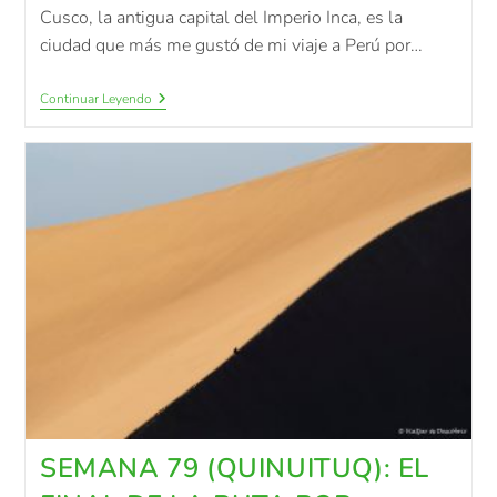
Cusco, la antigua capital del Imperio Inca, es la
ciudad que más me gustó de mi viaje a Perú por…
Continuar Leyendo
SEMANA 79 (QUINUITUQ): EL