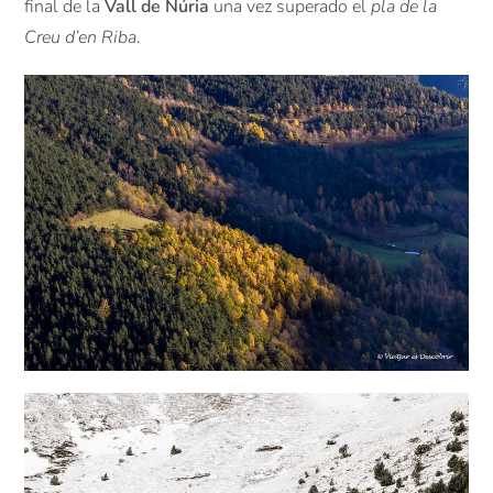
final de la
Vall de Núria
una vez superado el
pla de la
Creu d’en Riba
.