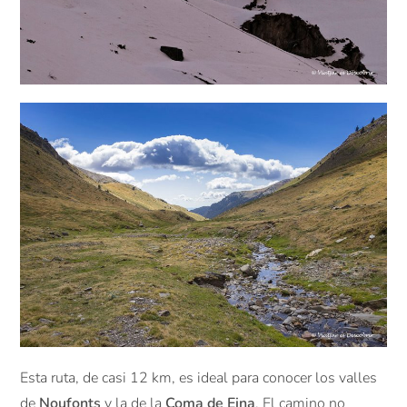
Esta ruta, de casi 12 km, es ideal para conocer los valles
de
Noufonts
y la de la
Coma de Eina
. El camino no