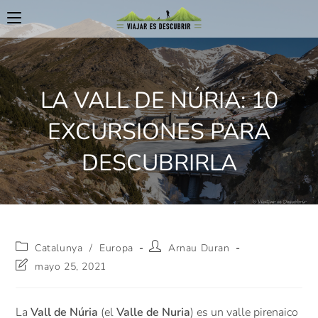
LA VALL DE NÚRIA: 10
EXCURSIONES PARA
DESCUBRIRLA
Catalunya
/
Europa
Arnau Duran
mayo 25, 2021
La
Vall de Núria
(el
Valle de Nuria
) es un valle pirenaico