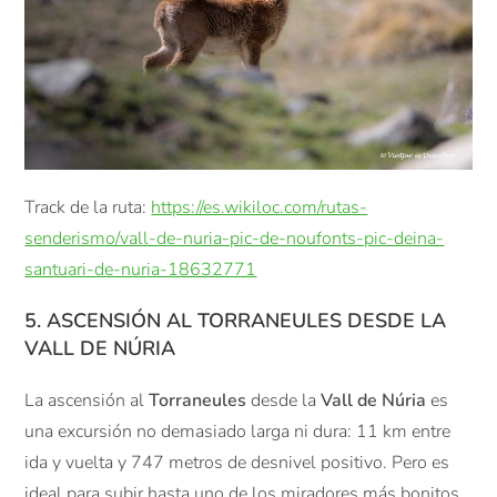
Track de la ruta:
https://es.wikiloc.com/rutas-
senderismo/vall-de-nuria-pic-de-noufonts-pic-deina-
santuari-de-nuria-18632771
5. ASCENSIÓN AL TORRANEULES DESDE LA
VALL DE NÚRIA
La ascensión al
Torraneules
desde la
Vall de Núria
es
una excursión no demasiado larga ni dura: 11 km entre
ida y vuelta y 747 metros de desnivel positivo. Pero es
ideal para subir hasta uno de los miradores más bonitos