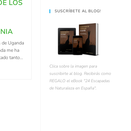
DE LOS
SUSCRÍBETE AL BLOG!
NIA
s de Uganda
nda me ha
tado tanto…
Clica sobre la imagen para
suscribirte al blog. Recibirás como
REGALO el eBook "24 Escapadas
de Naturaleza en España".