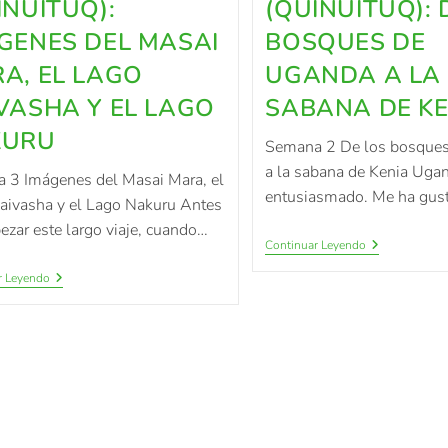
INUITUQ):
(QUINUITUQ): 
GENES DEL MASAI
BOSQUES DE
A, EL LAGO
UGANDA A LA
VASHA Y EL LAGO
SABANA DE KE
KURU
Semana 2 De los bosque
a la sabana de Kenia Uga
 3 Imágenes del Masai Mara, el
entusiasmado. Me ha gus
aivasha y el Lago Nakuru Antes
zar este largo viaje, cuando…
Continuar Leyendo
r Leyendo