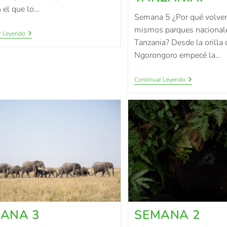
n el que lo…
Semana 5 ¿Por qué volver
mismos parques nacional
r Leyendo
Tanzania? Desde la orilla d
Ngorongoro empecé la…
Continuar Leyendo
ANA 3
SEMANA 2