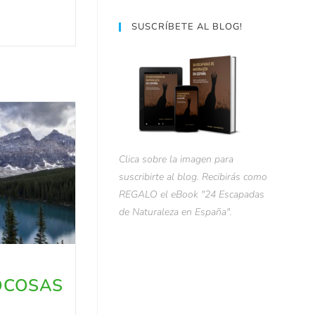
SUSCRÍBETE AL BLOG!
Clica sobre la imagen para
suscribirte al blog. Recibirás como
REGALO el eBook "24 Escapadas
de Naturaleza en España".
OCOSAS