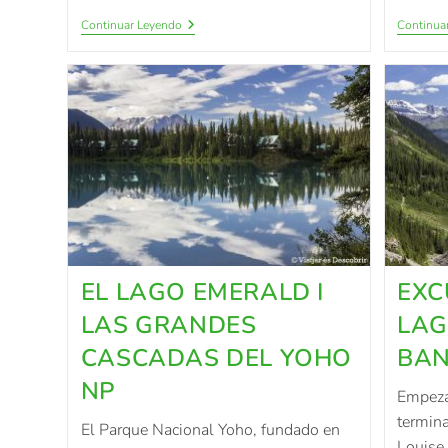
Continuar Leyendo
Continua
EL LAGO EMERALD I
EXC
LAS GRANDES
LAG
CASCADAS DEL YOHO
BAN
NP
Empeza
termina
El Parque Nacional Yoho, fundado en
Louise.