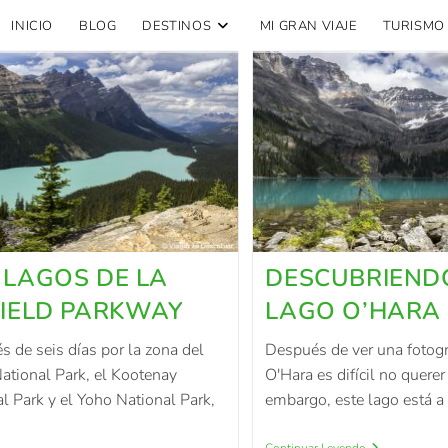
INICIO
BLOG
DESTINOS
MI GRAN VIAJE
TURISMO
 LAGOS DE LA
DESCUBRIEND
FIELD PARKWAY
LAGO O’HARA
 de seis días por la zona del
Después de ver una fotogr
ational Park, el Kootenay
O'Hara es difícil no querer 
l Park y el Yoho National Park,
embargo, este lago está 