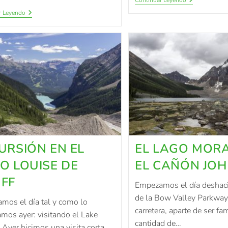
Continuar Leyendo
r Leyendo
URSIÓN EN EL
EL LAGO MORA
O LOUISE DE
EL CAÑÓN JO
FF
Empezamos el día deshac
de la Bow Valley Parkway
mos el día tal y como lo
carretera, aparte de ser fa
mos ayer: visitando el Lake
cantidad de…
 Ayer hicimos una visita corta,