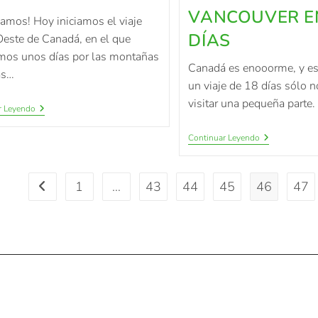
VANCOUVER E
amos! Hoy iniciamos el viaje
DÍAS
Oeste de Canadá, en el que
mos unos días por las montañas
Canadá es enooorme, y es
as…
un viaje de 18 días sólo n
visitar una pequeña parte.
r Leyendo
Continuar Leyendo
1
…
43
44
45
46
47