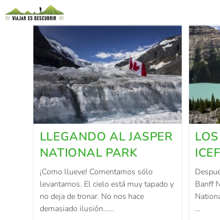
LLEGANDO AL JASPER
LOS
NATIONAL PARK
ICE
¡Como llueve! Comentamos sólo
Después
levantarnos. El cielo está muy tapado y
Banff N
no deja de tronar. No nos hace
Nationa
demasiado ilusión...…
…