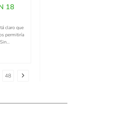
N 18
tá claro que
os permitiría
 Sin…
48