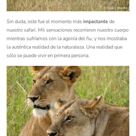
Sin duda, este fue el momento más
impactante
de
nuestro safari. Mil sensaciones recorrieron nuestro cuerpo
mientras sufríamos con la agonía del ñu, y nos mostraba
la auténtica realidad de la naturaleza. Una realidad que
sólo se puede vivir en primera persona.