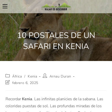
10 POSTALES DE UN
SAFARI EN KENIA
África
/
Kenia
Arnau Duran
febrero 6, 2025
Recordar
Kenia
. Las infinitas planicies de la sabana. Las
coloridas puestas de sol. Las profundas miradas de los