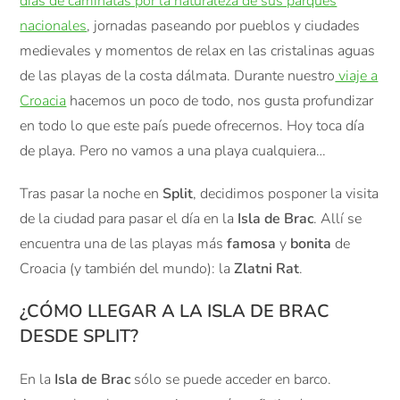
días de caminatas por la naturaleza de sus parques
nacionales
, jornadas paseando por pueblos y ciudades
medievales y momentos de relax en las cristalinas aguas
de las playas de la costa dálmata. Durante nuestro
viaje a
Croacia
hacemos un poco de todo, nos gusta profundizar
en todo lo que este país puede ofrecernos. Hoy toca día
de playa. Pero no vamos a una playa cualquiera…
Tras pasar la noche en
Split
, decidimos posponer la visita
de la ciudad para pasar el día en la
Isla de Brac
. Allí se
encuentra una de las playas más
famosa
y
bonita
de
Croacia (y también del mundo): la
Zlatni Rat
.
¿CÓMO LLEGAR A LA ISLA DE BRAC
DESDE SPLIT?
En la
Isla de Brac
sólo se puede acceder en barco.