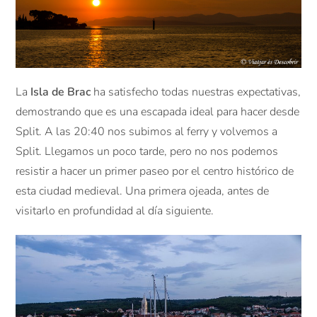
La
Isla de Brac
ha satisfecho todas nuestras expectativas,
demostrando que es una escapada ideal para hacer desde
Split. A las 20:40 nos subimos al ferry y volvemos a
Split. Llegamos un poco tarde, pero no nos podemos
resistir a hacer un primer paseo por el centro histórico de
esta ciudad medieval. Una primera ojeada, antes de
visitarlo en profundidad al día siguiente.