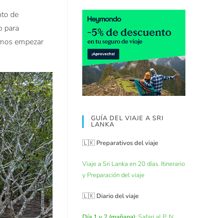
nto
de
o para
imos empezar
GUÍA DEL VIAJE A SRI
LANKA
🇱🇰
Preparativos del viaje
Viaje a Sri Lanka en 20 días. Itinerario
y Preparación del viaje
🇱🇰
Diario del viaje
Día 1 y 2 (mañana)
: Safari al P. N.