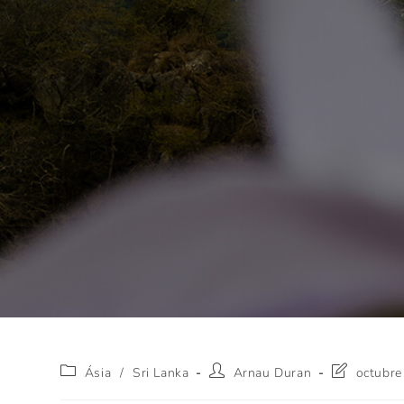
Ásia
/
Sri Lanka
Arnau Duran
octubre