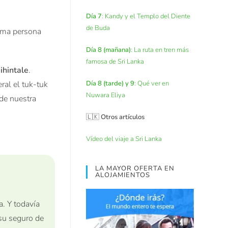
Día 7
: Kandy y el Templo del Diente
de Buda
sma persona
Día 8 (mañana)
: La ruta en tren más
famosa de Sri Lanka
ihintale
.
Día 8 (tarde) y 9
: Qué ver en
ral el tuk-tuk
Nuwara Eliya
 de nuestra
🇱🇰
Otros artículos
Vídeo del viaje a Sri Lanka
LA MAYOR OFERTA EN
ALOJAMIENTOS
a. Y todavía
 su seguro de