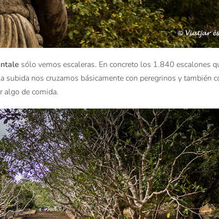
intale
sólo vemos escaleras. En concreto los 1.840 escalones q
te la subida nos cruzamos básicamente con peregrinos y también 
r algo de comida.