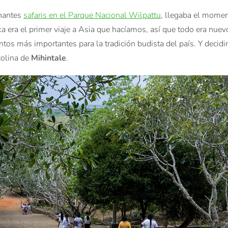
nantes
safaris
en el Parque Nacional Wilpattu
,
llegaba
el mome
ka
era
el primer
viaje a Asia
que hacíamos
,
así
que todo era
nuev
ntos
más importantes para
la tradición
budista
del país.
Y
decid
colina
de
Mihintale
.