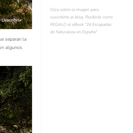
Clica sobre la imagen para
suscribirte al blog. Recibirás como
REGALO el eBook "24 Escapadas
de Naturaleza en España".
ue separan la
con algunos