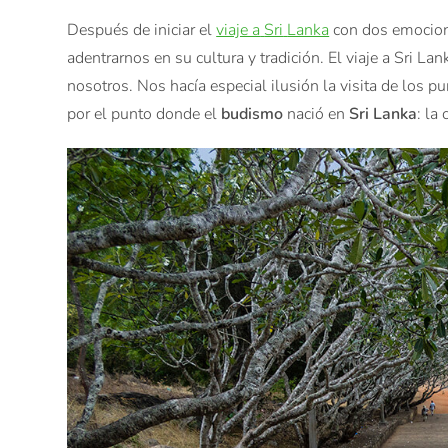
Después
de iniciar el
viaje a
Sri
Lanka
con dos
emocio
adentrarnos
en
su cultura
y tradición.
El
viaje
a Sri
Lan
nosotros
.
Nos
hacía
especial
ilusión
la
visita
de los pu
por el punto donde
el
budismo
nació
en
Sri
Lanka
:
la 