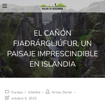
EL CAÑÓN
FJAÐRÁRGLJÚFUR, UN
PAISAJE IMPRESCINDIBLE
EN ISLANDIA
Europa
/
Islandia
Arnau Duran
octubre 5, 2023