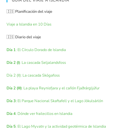
GUÍA DEL VIAJE A ISLANDIA
🇮🇸
Planificación del viaje
Viaje a Islandia en 10 Días
🇮🇸
Diario del viaje
Día 1
: El Círculo Dorado de Islandia
Día 2 (I)
: La cascada Seljalandsfoss
Día 2 (II): La cascada Skógafoss
Día 2 (III)
: La playa Reynisfjara y el cañón Fjaðrárgljúfur
Día 3:
El Parque Nacional Skaftafell y el Lago Jökulsárlón
Día 4
: Dónde ver frailecillos en Islandia
Día 5
: El Lago Myvatn y la actividad geotérmica de Islandia