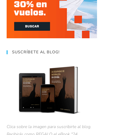
SUSCRÍBETE AL BLOG!
Clica sobre la imagen para suscribirte al blog.
Recibirás como REGALO el eBook "24