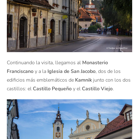
Continuando la visita, llegamos al
Monasterio
Franciscano
y a la
Iglesia de San Jacobo
, dos de los
edificios más emblemáticos de
Kamnik
junto con los dos
castillos: el
Castillo Pequeño
y el
Castillo Viejo
.