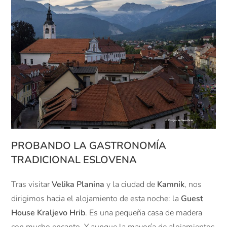
PROBANDO LA GASTRONOMÍA
TRADICIONAL ESLOVENA
Tras visitar
Velika Planina
y la ciudad de
Kamnik
, nos
dirigimos hacia el alojamiento de esta noche: la
Guest
House Kraljevo Hrib
. Es una pequeña casa de madera
con mucho encanto. Y aunque la mayoría de alojamientos