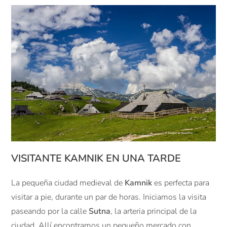
VISITANTE KAMNIK EN UNA TARDE
La pequeña
ciudad medieval
de
Kamnik
es
perfecta
para
visitar
a pie
,
durante un par
de horas.
Iniciamos
la visita
paseando
por la calle
Sutna
,
la arteria
principal
de la
ciudad.
Allí
encontramos un
pequeño
mercado
con