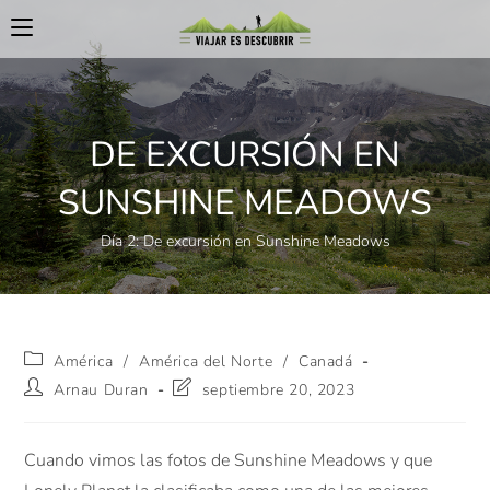
DE EXCURSIÓN EN
SUNSHINE MEADOWS
Día 2: De excursión en Sunshine Meadows
América
/
América del Norte
/
Canadá
Arnau Duran
septiembre 20, 2023
Cuando vimos las fotos de Sunshine Meadows y que